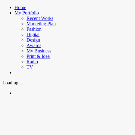
Skip
Home
to
My Portfolio
content
Recent Works
Marketing Plan
Fashion
Digital
Design
Awards
My Business
Print & Idea
Radio
TV
Loading...