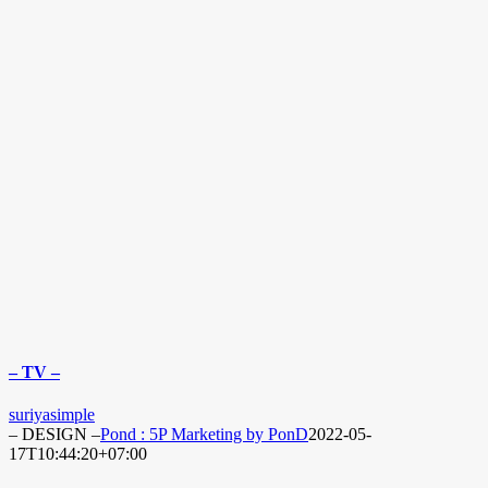
– TV –
suriyasimple
– DESIGN –
Pond : 5P Marketing by PonD
2022-05-
17T10:44:20+07:00