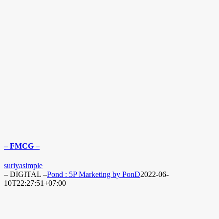
– FMCG –
suriyasimple
– DIGITAL –
Pond : 5P Marketing by PonD
2022-06-
10T22:27:51+07:00