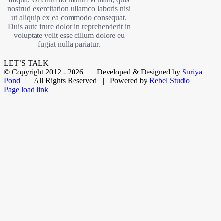
nostrud exercitation ullamco laboris nisi
ut aliquip ex ea commodo consequat.
Duis aute irure dolor in reprehenderit in
voluptate velit esse cillum dolore eu
fugiat nulla pariatur.
LET’S TALK
© Copyright 2012 -
2026 | Developed & Designed by
Suriya
Pond
| All Rights Reserved | Powered by
Rebel Studio
Facebook
X
LinkedIn
Dribbble
Page load link