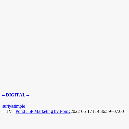
– DIGITAL –
suriyasimple
– TV –
Pond : 5P Marketing by PonD
2022-05-17T14:36:59+07:00