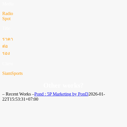
Media
Radio
Spot
Title
ราคา
ต่อ
รอง
Client
SiamSports
Other works?
– Recent Works –
Pond : 5P Marketing by PonD
2026-01-
22T15:53:31+07:00