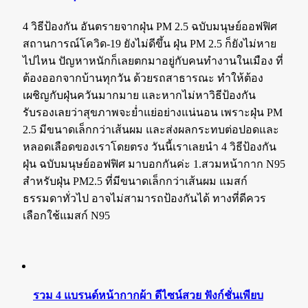
4 วิธีป้องกัน อันตรายจากฝุ่น PM 2.5 ฉบับมนุษย์ออฟฟิศ
สถานการณ์โควิด-19 ยังไม่ดีขึ้น ฝุ่น PM 2.5 ก็ยังไม่หาย
ไปไหน ปัญหาหนักก็เลยตกมาอยู่กับคนทำงานในเมือง ที่
ต้องออกจากบ้านทุกวัน ด้วยรถสาธารณะ ทำให้ต้อง
เผชิญกับฝุ่นควันมากมาย และหากไม่หาวิธีป้องกัน
รับรองเลยว่าสุขภาพจะย่ำแย่อย่างแน่นอน เพราะฝุ่น PM
2.5 มีขนาดเล็กกว่าเส้นผม และส่งผลกระทบต่อปอดและ
หลอดเลือดของเราโดยตรง วันนี้เราเลยนำ 4 วิธีป้องกัน
ฝุ่น ฉบับมนุษย์ออฟฟิศ มาบอกกันค่ะ 1.สวมหน้ากาก N95
สำหรับฝุ่น PM2.5 ที่มีขนาดเล็กกว่าเส้นผม แมสก์
ธรรมดาทั่วไป อาจไม่สามารถป้องกันได้ ทางที่ดีควร
เลือกใช้แมสก์ N95
รวม 4 แบรนด์หน้ากากผ้า ดีไซน์สวย ฟังก์ชั่นเพียบ