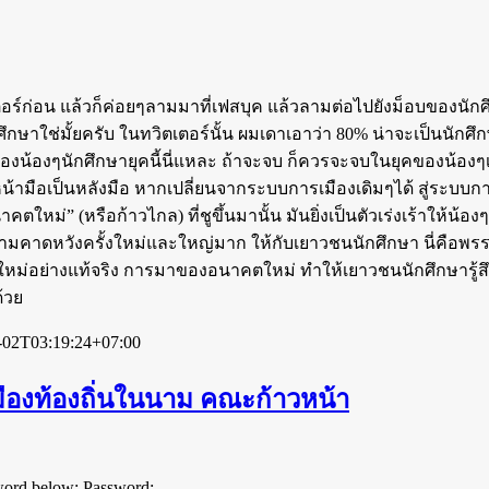
ิตเตอร์ก่อน แล้วก็ค่อยๆลามมาที่เฟสบุค แล้วลามต่อไปยังม็อบของนั
กษาใช่มั้ยครับ ในทวิตเตอร์นั้น ผมเดาเอาว่า 80% น่าจะเป็นนักศึก
นของน้องๆนักศึกษายุคนี้นี่แหละ ถ้าจะจบ ก็ควรจะจบในยุคของน้อ
ือเป็นหลังมือ หากเปลี่ยนจากระบบการเมืองเดิมๆได้ สู่ระบบการเม
ใหม่” (หรือก้าวไกล) ที่ชูขึ้นมานั้น มันยิ่งเป็นตัวเร่งเร้าให้
ามคาดหวังครั้งใหม่และใหญ่มาก ให้กับเยาวชนนักศึกษา นี่คือพรรคท
ย่างแท้จริง การมาของอนาคตใหม่ ทำให้เยาวชนนักศึกษารู้สึกได้ว
้วย
-02T03:19:24+07:00
เมืองท้องถิ่นในนาม คณะก้าวหน้า
sword below: Password: