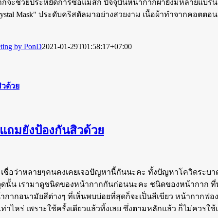
ากจะช่วยประหยัดการซื้อแมสก์ ปัจจุบันหน้ากากผ้ายังมีหลายแบรนด
rystal Mask" ประดับคริสตัลมาอย่างสวยงาม เนื้อผ้าทำจากคอตตอน 10
eting by PonD
2021-01-29T01:58:17+07:00
ิวด้วย
 แถมยังป้องกันสิวด้วย
้วย เชื่อว่าหลายๆคนคงเคยเจอปัญหานี้กันนะคะ ทั้งปัญหาโควิดระบา
งจุดนั้น เรามาดูชนิดของหน้ากากกันก่อนนะคะ ชนิดของหน้ากาก ที่พ
หน้ากากอนามัยสีต่างๆ ที่เห็นพบบ่อยที่สุดก็จะเป็นสีเขียว หน้ากา
่าไหร่ เพราะใช้ครั้งเดียวแล้วทิ้งเลย ซึ่งตามหลักแล้ว ก็ไม่ควรใช้