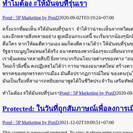
ทำไมต้อง #ให้มันจบที่รุ่นเรา
Pond : 5P Marketing by PonD
2020-09-02T03:19:24+07:00
ครั้งแรกที่ผมเห็น #ให้มันจบที่รุ่นเรา จำได้ว่าน่าจะเห็นจากทว
และอีกหลายสิ่งหลายอย่าง ดูเหมือนกระแสนี้ จะเริ่มจากน้องๆนักศึ
คือใคร หากให้ผมตีความเอง ผมก็คงตีความได้ว่า ให้มันจบที่รุ่
รัฐธรรมนูญใหม่หมดได้จริง อนาคตของพวกน้องๆจะเปลี่ยนจากหน้าม
เราคุ้นเคยมาหลายสิบปี ยิ่งหากบวกกับนโยบายต่างๆของทาง “อนาคต
ใหม่เร็วยิ่งขึ้น คงปฏิเสธไม่ได้ว่า การมาของอนาคตใหม่ สร้างคว
พรรคของทุกพรรคการเมือง มันคือปรากฏการณ์ใหม่ ของคนรุ่นใหม่อ
มันเป็นเรื่องที่สามารถหยิบยกมาพูดได้ในชีวิตประจำวัน เสริมทัพด
ทำไมต้อง #ให้มันจบที่รุ่นเรา
Pond : 5P Marketing by PonD
2020-09
Protected: ในวันที่ถูกสัมภาษณ์เพื่อลงการ
Pond : 5P Marketing by PonD
2021-12-02T19:09:51+07:00
This content is password protected. To view it please enter your pas