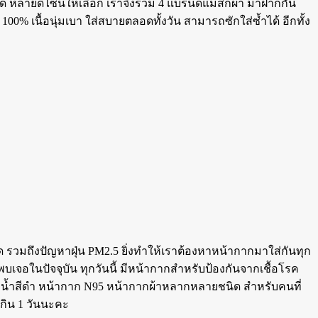
์ หลายดีไซน์ให้เลือก เราจึงรวม 4 แบรนด์แมสก์ผ้า มาฝากกัน
0% เนื้อนุ่มเบา ใส่สบายตลอดทั้งวัน สามารถซักใส่ซ้ำได้ อีกทั้ง
ด รวมถึงปัญหาฝุ่น PM2.5 ยิ่งทำให้เราต้องหาหน้ากากมาใส่กันทุก
บเจอในปัจจุบัน ทุกวันนี้ มีหน้ากากสำหรับป้องกันจากเชื้อโรค
กฟองน้ำสีดำ หน้ากาก N95 หน้ากากผ้าหลากหลายชนิด สำหรับคนที่
เกิน 1 วันนะคะ