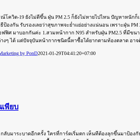
ณ์โควิด-19 ยังไม่ดีขึ้น ฝุ่น PM 2.5 ก็ยังไม่หายไปไหน ปัญหาหนัก
ีป้องกัน รับรองเลยว่าสุขภาพจะย่ำแย่อย่างแน่นอน เพราะฝุ่น P
ย์ออฟฟิศ มาบอกกันค่ะ 1.สวมหน้ากาก N95 สำหรับฝุ่น PM2.5 ที่มีข
ต่างๆ ได้ แต่ปัจจุบันหน้ากากชนิดนี้หาซื้อได้ยากตามท้องตลาด อาจ
 Marketing by PonD
2021-01-29T04:41:20+07:00
นเพียบ
กลับมาระบาดอีกครั้ง ใครที่การ์ดเริ่มตก เห็นทีต้องลุกขึ้นมาป้องกันใ