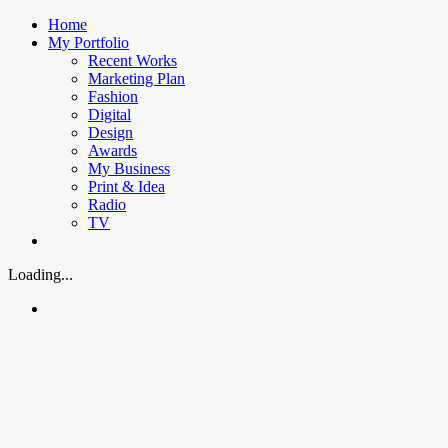
Skip
Home
to
My Portfolio
content
Recent Works
Marketing Plan
Fashion
Digital
Design
Awards
My Business
Print & Idea
Radio
TV
Loading...