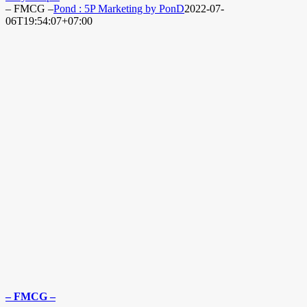
– FMCG –
Pond : 5P Marketing by PonD
2022-07-
06T19:54:07+07:00
– FMCG –