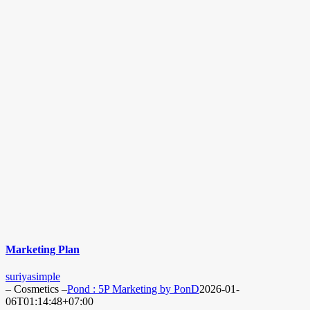
Marketing Plan
suriyasimple
– Cosmetics –
Pond : 5P Marketing by PonD
2026-01-
06T01:14:48+07:00