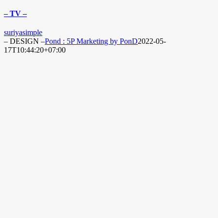
– TV –
suriyasimple
– DESIGN –
Pond : 5P Marketing by PonD
2022-05-
17T10:44:20+07:00