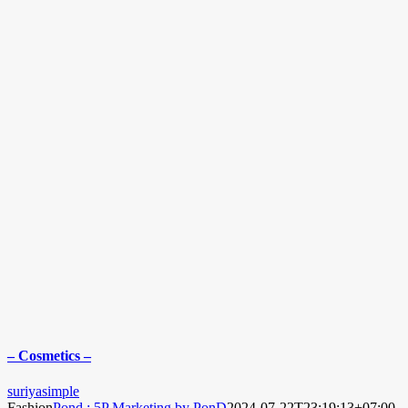
– Cosmetics –
suriyasimple
Fashion
Pond : 5P Marketing by PonD
2024-07-22T23:19:13+07:00