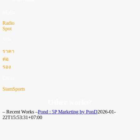
Media
Radio
Spot
Title
ราคา
ต่อ
รอง
Client
SiamSports
Other works?
– Recent Works –
Pond : 5P Marketing by PonD
2026-01-
22T15:53:31+07:00