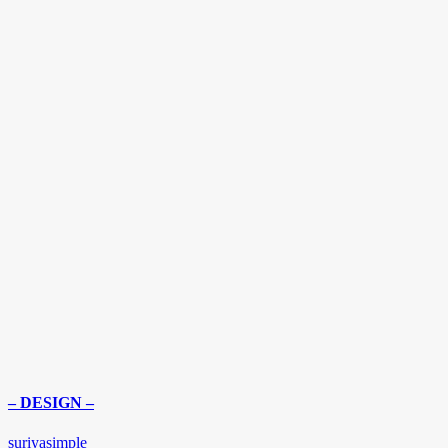
– DESIGN –
suriyasimple