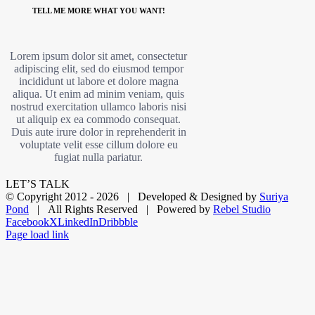
TELL ME MORE WHAT YOU WANT!
Lorem ipsum dolor sit amet, consectetur
adipiscing elit, sed do eiusmod tempor
incididunt ut labore et dolore magna
aliqua. Ut enim ad minim veniam, quis
nostrud exercitation ullamco laboris nisi
ut aliquip ex ea commodo consequat.
Duis aute irure dolor in reprehenderit in
voluptate velit esse cillum dolore eu
fugiat nulla pariatur.
LET’S TALK
© Copyright 2012 -
2026 | Developed & Designed by
Suriya
Pond
| All Rights Reserved | Powered by
Rebel Studio
Facebook
X
LinkedIn
Dribbble
Page load link